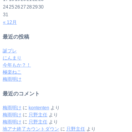
24
25
26
27
28
29
30
31
« 12月
最近の投稿
誕プレ
にんまり
今年もか？！
極楽ねこ
梅雨明け
最近のコメント
梅雨明け
に
kontenten
より
梅雨明け
に
只野主任
より
梅雨明け
に
只野主任
より
地アナ終了カウントダウン
に
只野主任
より