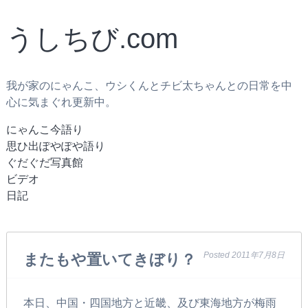
うしちび.com
我が家のにゃんこ、ウシくんとチビ太ちゃんとの日常を中
心に気まぐれ更新中。
にゃんこ今語り
思ひ出ぽやぽや語り
ぐだぐだ写真館
ビデオ
日記
Posted
2011年7月8日
またもや置いてきぼり？
本日、中国・四国地方と近畿、及び東海地方が梅雨