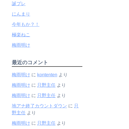
誕プレ
にんまり
今年もか？！
極楽ねこ
梅雨明け
最近のコメント
梅雨明け
に
kontenten
より
梅雨明け
に
只野主任
より
梅雨明け
に
只野主任
より
地アナ終了カウントダウン
に
只
野主任
より
梅雨明け
に
只野主任
より