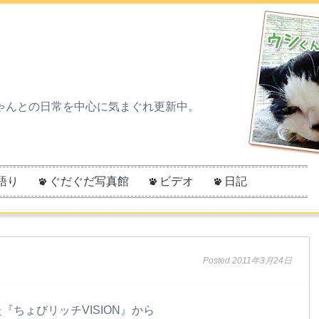
ゃんとの日常を中心に気まぐれ更新中。
語り
ぐだぐだ写真館
ビデオ
日記
Posted
2011年3月24日
『ちょびリッチVISION』から