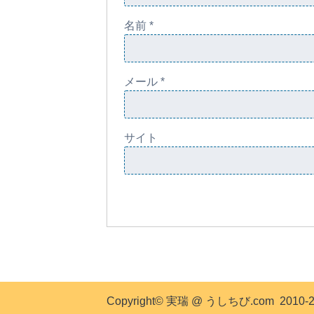
名前
*
メール
*
サイト
Copyright© 実瑞 @ うしちび.com 2010-2026