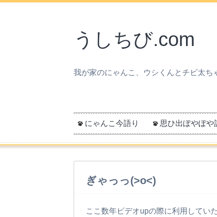
うしちび.com
我が家のにゃんこ、ウシくんとチビ太ち
にゃんこ今語り
思ひ出ぽやぽや
ぎゃっっ(>o<)
ここ数年ビデオupの際に利用していた